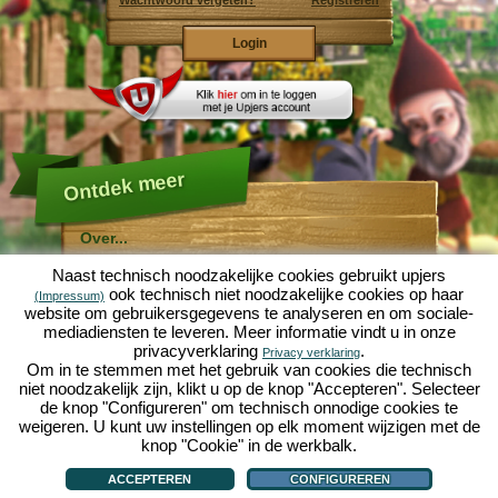
Wachtwoord vergeten?
Registreren
Ontdek meer
Over...
Molehill Empire ...
Naast technisch noodzakelijke cookies gebruikt upjers
... is een leuke economische simulatie, die draait om
ook technisch niet noodzakelijke cookies op haar
(Impressum)
een microcosmos tuin. Als gratis browersspel speelt
website om gebruikersgegevens te analyseren en om sociale-
het af in je webbowers, zonder extra downloads of
mediadiensten te leveren. Meer informatie vindt u in onze
software!
Met de hulp van een ijverige tuinkabouter, kun je zelf je
privacyverklaring
.
Privacy verklaring
eigen tuin van Eden namaken. Sla, wortelen, aardbeien,
Om in te stemmen met het gebruik van cookies die technisch
spinazie of uien - Je mag zelf beslissen welke planten je
niet noodzakelijk zijn, klikt u op de knop "Accepteren". Selecteer
wilt kweken. Bezoek de vriendelijke steden
Tuinzicht
en
de knop "Configureren" om technisch onnodige cookies te
Bloesemdorp
om te handelen met andere spelers, het
kopen van nieuwe planten en decoraties om je tuin op
weigeren. U kunt uw instellingen op elk moment wijzigen met de
te fleuren, lever aan je klanten en zorg er voor dat je
knop "Cookie" in de werkbalk.
goede vrienden wordt met je buren... anders wordt je
Over...
|
Verhaal
|
Mogelijkheden
|
Spelregels
|
Privacy beleid
|
Gebruikersvoorwaarden
|
wakker en is je tuin omgeploegd door een leger mollen!
Forum
|
Hulp
|
Contact/Voorwaarden/Privacy
|
upjers GmbH
|
Cookies beheren
ACCEPTEREN
CONFIGUREREN