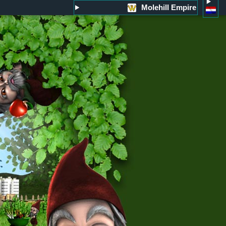
Molehill Empire