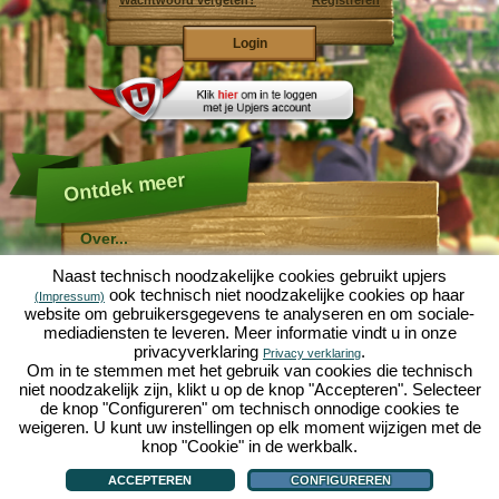
Wachtwoord vergeten?
Registreren
Ontdek meer
Over...
Molehill Empire ...
Naast technisch noodzakelijke cookies gebruikt upjers
... is een leuke economische simulatie, die draait om
ook technisch niet noodzakelijke cookies op haar
(Impressum)
een microcosmos tuin. Als gratis browersspel speelt
website om gebruikersgegevens te analyseren en om sociale-
het af in je webbowers, zonder extra downloads of
mediadiensten te leveren. Meer informatie vindt u in onze
software!
Met de hulp van een ijverige tuinkabouter, kun je zelf je
privacyverklaring
.
Privacy verklaring
eigen tuin van Eden namaken. Sla, wortelen, aardbeien,
Om in te stemmen met het gebruik van cookies die technisch
spinazie of uien - Je mag zelf beslissen welke planten je
niet noodzakelijk zijn, klikt u op de knop "Accepteren". Selecteer
wilt kweken. Bezoek de vriendelijke steden
Tuinzicht
en
de knop "Configureren" om technisch onnodige cookies te
Bloesemdorp
om te handelen met andere spelers, het
kopen van nieuwe planten en decoraties om je tuin op
weigeren. U kunt uw instellingen op elk moment wijzigen met de
te fleuren, lever aan je klanten en zorg er voor dat je
knop "Cookie" in de werkbalk.
goede vrienden wordt met je buren... anders wordt je
Over...
|
Verhaal
|
Mogelijkheden
|
Spelregels
|
Privacy beleid
|
Gebruikersvoorwaarden
|
wakker en is je tuin omgeploegd door een leger mollen!
Forum
|
Hulp
|
Contact/Voorwaarden/Privacy
|
upjers GmbH
|
Cookies beheren
ACCEPTEREN
CONFIGUREREN