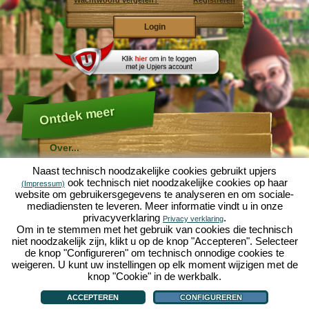
Wachtwoord vergeten?
Registreren
Ontdek meer
Over...
Molehill Empire ...
Naast technisch noodzakelijke cookies gebruikt upjers
... is een leuke economische simulatie, die draait om
ook technisch niet noodzakelijke cookies op haar
(Impressum)
een microcosmos tuin. Als gratis browersspel speelt
website om gebruikersgegevens te analyseren en om sociale-
het af in je webbowers, zonder extra downloads of
mediadiensten te leveren. Meer informatie vindt u in onze
software!
Met de hulp van een ijverige tuinkabouter, kun je zelf je
privacyverklaring
.
Privacy verklaring
eigen tuin van Eden namaken. Sla, wortelen, aardbeien,
Om in te stemmen met het gebruik van cookies die technisch
spinazie of uien - Je mag zelf beslissen welke planten je
niet noodzakelijk zijn, klikt u op de knop "Accepteren". Selecteer
wilt kweken. Bezoek de vriendelijke steden
Tuinzicht
en
de knop "Configureren" om technisch onnodige cookies te
Bloesemdorp
om te handelen met andere spelers, het
kopen van nieuwe planten en decoraties om je tuin op
weigeren. U kunt uw instellingen op elk moment wijzigen met de
te fleuren, lever aan je klanten en zorg er voor dat je
knop "Cookie" in de werkbalk.
goede vrienden wordt met je buren... anders wordt je
Over...
|
Verhaal
|
Mogelijkheden
|
Spelregels
|
Privacy beleid
|
Gebruikersvoorwaarden
|
wakker en is je tuin omgeploegd door een leger mollen!
Forum
|
Hulp
|
Contact/Voorwaarden/Privacy
|
upjers GmbH
|
Cookies beheren
ACCEPTEREN
CONFIGUREREN