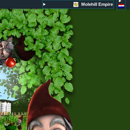
Molehill Empire