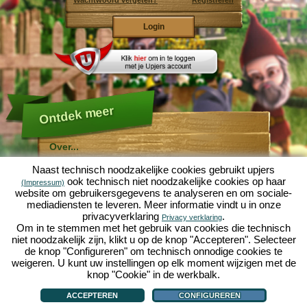
Wachtwoord vergeten?
Registreren
Ontdek meer
Over...
Molehill Empire ...
Naast technisch noodzakelijke cookies gebruikt upjers
... is een leuke economische simulatie, die draait om
ook technisch niet noodzakelijke cookies op haar
(Impressum)
een microcosmos tuin. Als gratis browersspel speelt
website om gebruikersgegevens te analyseren en om sociale-
het af in je webbowers, zonder extra downloads of
mediadiensten te leveren. Meer informatie vindt u in onze
software!
Met de hulp van een ijverige tuinkabouter, kun je zelf je
privacyverklaring
.
Privacy verklaring
eigen tuin van Eden namaken. Sla, wortelen, aardbeien,
Om in te stemmen met het gebruik van cookies die technisch
spinazie of uien - Je mag zelf beslissen welke planten je
niet noodzakelijk zijn, klikt u op de knop "Accepteren". Selecteer
wilt kweken. Bezoek de vriendelijke steden
Tuinzicht
en
de knop "Configureren" om technisch onnodige cookies te
Bloesemdorp
om te handelen met andere spelers, het
kopen van nieuwe planten en decoraties om je tuin op
weigeren. U kunt uw instellingen op elk moment wijzigen met de
te fleuren, lever aan je klanten en zorg er voor dat je
knop "Cookie" in de werkbalk.
goede vrienden wordt met je buren... anders wordt je
Over...
|
Verhaal
|
Mogelijkheden
|
Spelregels
|
Privacy beleid
|
Gebruikersvoorwaarden
|
wakker en is je tuin omgeploegd door een leger mollen!
Forum
|
Hulp
|
Contact/Voorwaarden/Privacy
|
upjers GmbH
|
Cookies beheren
ACCEPTEREN
CONFIGUREREN