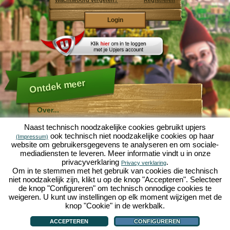
Wachtwoord vergeten?
Registreren
Ontdek meer
Over...
Molehill Empire ...
Naast technisch noodzakelijke cookies gebruikt upjers
... is een leuke economische simulatie, die draait om
ook technisch niet noodzakelijke cookies op haar
(Impressum)
een microcosmos tuin. Als gratis browersspel speelt
website om gebruikersgegevens te analyseren en om sociale-
het af in je webbowers, zonder extra downloads of
mediadiensten te leveren. Meer informatie vindt u in onze
software!
Met de hulp van een ijverige tuinkabouter, kun je zelf je
privacyverklaring
.
Privacy verklaring
eigen tuin van Eden namaken. Sla, wortelen, aardbeien,
Om in te stemmen met het gebruik van cookies die technisch
spinazie of uien - Je mag zelf beslissen welke planten je
niet noodzakelijk zijn, klikt u op de knop "Accepteren". Selecteer
wilt kweken. Bezoek de vriendelijke steden
Tuinzicht
en
de knop "Configureren" om technisch onnodige cookies te
Bloesemdorp
om te handelen met andere spelers, het
kopen van nieuwe planten en decoraties om je tuin op
weigeren. U kunt uw instellingen op elk moment wijzigen met de
te fleuren, lever aan je klanten en zorg er voor dat je
knop "Cookie" in de werkbalk.
goede vrienden wordt met je buren... anders wordt je
Over...
|
Verhaal
|
Mogelijkheden
|
Spelregels
|
Privacy beleid
|
Gebruikersvoorwaarden
|
wakker en is je tuin omgeploegd door een leger mollen!
Forum
|
Hulp
|
Contact/Voorwaarden/Privacy
|
upjers GmbH
|
Cookies beheren
ACCEPTEREN
CONFIGUREREN