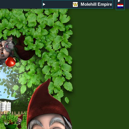
Molehill Empire