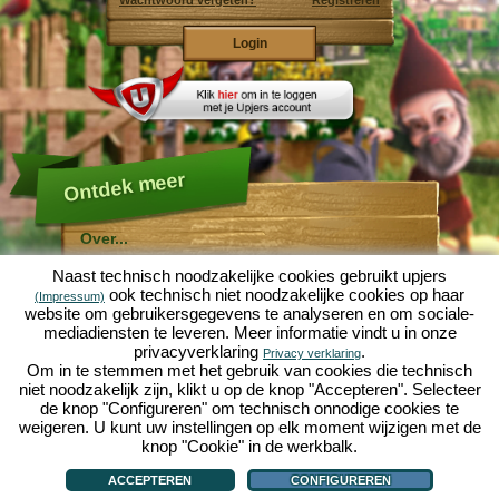
Wachtwoord vergeten?
Registreren
Ontdek meer
Over...
Molehill Empire ...
Naast technisch noodzakelijke cookies gebruikt upjers
... is een leuke economische simulatie, die draait om
ook technisch niet noodzakelijke cookies op haar
(Impressum)
een microcosmos tuin. Als gratis browersspel speelt
website om gebruikersgegevens te analyseren en om sociale-
het af in je webbowers, zonder extra downloads of
mediadiensten te leveren. Meer informatie vindt u in onze
software!
Met de hulp van een ijverige tuinkabouter, kun je zelf je
privacyverklaring
.
Privacy verklaring
eigen tuin van Eden namaken. Sla, wortelen, aardbeien,
Om in te stemmen met het gebruik van cookies die technisch
spinazie of uien - Je mag zelf beslissen welke planten je
niet noodzakelijk zijn, klikt u op de knop "Accepteren". Selecteer
wilt kweken. Bezoek de vriendelijke steden
Tuinzicht
en
de knop "Configureren" om technisch onnodige cookies te
Bloesemdorp
om te handelen met andere spelers, het
kopen van nieuwe planten en decoraties om je tuin op
weigeren. U kunt uw instellingen op elk moment wijzigen met de
te fleuren, lever aan je klanten en zorg er voor dat je
knop "Cookie" in de werkbalk.
goede vrienden wordt met je buren... anders wordt je
Over...
|
Verhaal
|
Mogelijkheden
|
Spelregels
|
Privacy beleid
|
Gebruikersvoorwaarden
|
wakker en is je tuin omgeploegd door een leger mollen!
Forum
|
Hulp
|
Contact/Voorwaarden/Privacy
|
upjers GmbH
|
Cookies beheren
ACCEPTEREN
CONFIGUREREN