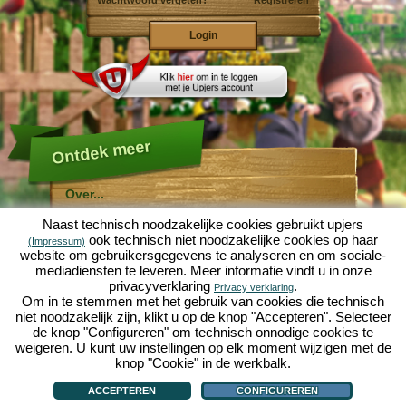
Wachtwoord vergeten?
Registreren
Ontdek meer
Over...
Molehill Empire ...
Naast technisch noodzakelijke cookies gebruikt upjers
... is een leuke economische simulatie, die draait om
ook technisch niet noodzakelijke cookies op haar
(Impressum)
een microcosmos tuin. Als gratis browersspel speelt
website om gebruikersgegevens te analyseren en om sociale-
het af in je webbowers, zonder extra downloads of
mediadiensten te leveren. Meer informatie vindt u in onze
software!
Met de hulp van een ijverige tuinkabouter, kun je zelf je
privacyverklaring
.
Privacy verklaring
eigen tuin van Eden namaken. Sla, wortelen, aardbeien,
Om in te stemmen met het gebruik van cookies die technisch
spinazie of uien - Je mag zelf beslissen welke planten je
niet noodzakelijk zijn, klikt u op de knop "Accepteren". Selecteer
wilt kweken. Bezoek de vriendelijke steden
Tuinzicht
en
de knop "Configureren" om technisch onnodige cookies te
Bloesemdorp
om te handelen met andere spelers, het
kopen van nieuwe planten en decoraties om je tuin op
weigeren. U kunt uw instellingen op elk moment wijzigen met de
te fleuren, lever aan je klanten en zorg er voor dat je
knop "Cookie" in de werkbalk.
goede vrienden wordt met je buren... anders wordt je
Over...
|
Verhaal
|
Mogelijkheden
|
Spelregels
|
Privacy beleid
|
Gebruikersvoorwaarden
|
wakker en is je tuin omgeploegd door een leger mollen!
Forum
|
Hulp
|
Contact/Voorwaarden/Privacy
|
upjers GmbH
|
Cookies beheren
ACCEPTEREN
CONFIGUREREN