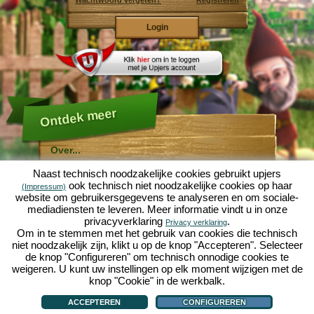
Wachtwoord vergeten?
Registreren
Ontdek meer
Over...
Molehill Empire ...
Naast technisch noodzakelijke cookies gebruikt upjers
... is een leuke economische simulatie, die draait om
ook technisch niet noodzakelijke cookies op haar
(Impressum)
een microcosmos tuin. Als gratis browersspel speelt
website om gebruikersgegevens te analyseren en om sociale-
het af in je webbowers, zonder extra downloads of
mediadiensten te leveren. Meer informatie vindt u in onze
software!
Met de hulp van een ijverige tuinkabouter, kun je zelf je
privacyverklaring
.
Privacy verklaring
eigen tuin van Eden namaken. Sla, wortelen, aardbeien,
Om in te stemmen met het gebruik van cookies die technisch
spinazie of uien - Je mag zelf beslissen welke planten je
niet noodzakelijk zijn, klikt u op de knop "Accepteren". Selecteer
wilt kweken. Bezoek de vriendelijke steden
Tuinzicht
en
de knop "Configureren" om technisch onnodige cookies te
Bloesemdorp
om te handelen met andere spelers, het
kopen van nieuwe planten en decoraties om je tuin op
weigeren. U kunt uw instellingen op elk moment wijzigen met de
te fleuren, lever aan je klanten en zorg er voor dat je
knop "Cookie" in de werkbalk.
goede vrienden wordt met je buren... anders wordt je
Over...
|
Verhaal
|
Mogelijkheden
|
Spelregels
|
Privacy beleid
|
Gebruikersvoorwaarden
|
wakker en is je tuin omgeploegd door een leger mollen!
Forum
|
Hulp
|
Contact/Voorwaarden/Privacy
|
upjers GmbH
|
Cookies beheren
ACCEPTEREN
CONFIGUREREN