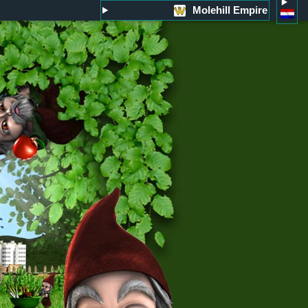
Molehill Empire