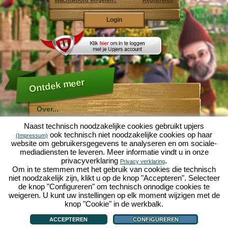
Wachtwoord vergeten?
Registreren
Ontdek meer
Over...
Molehill Empire ...
Naast technisch noodzakelijke cookies gebruikt upjers
... is een leuke economische simulatie, die draait om
ook technisch niet noodzakelijke cookies op haar
(Impressum)
een microcosmos tuin. Als gratis browersspel speelt
website om gebruikersgegevens te analyseren en om sociale-
het af in je webbowers, zonder extra downloads of
mediadiensten te leveren. Meer informatie vindt u in onze
software!
Met de hulp van een ijverige tuinkabouter, kun je zelf je
privacyverklaring
.
Privacy verklaring
eigen tuin van Eden namaken. Sla, wortelen, aardbeien,
Om in te stemmen met het gebruik van cookies die technisch
spinazie of uien - Je mag zelf beslissen welke planten je
niet noodzakelijk zijn, klikt u op de knop "Accepteren". Selecteer
wilt kweken. Bezoek de vriendelijke steden
Tuinzicht
en
de knop "Configureren" om technisch onnodige cookies te
Bloesemdorp
om te handelen met andere spelers, het
kopen van nieuwe planten en decoraties om je tuin op
weigeren. U kunt uw instellingen op elk moment wijzigen met de
te fleuren, lever aan je klanten en zorg er voor dat je
knop "Cookie" in de werkbalk.
goede vrienden wordt met je buren... anders wordt je
Over...
|
Verhaal
|
Mogelijkheden
|
Spelregels
|
Privacy beleid
|
Gebruikersvoorwaarden
|
wakker en is je tuin omgeploegd door een leger mollen!
Forum
|
Hulp
|
Contact/Voorwaarden/Privacy
|
upjers GmbH
|
Cookies beheren
ACCEPTEREN
CONFIGUREREN