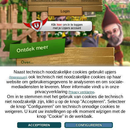
Wachtwoord vergeten?
Registreren
Ontdek meer
Over...
Molehill Empire ...
Naast technisch noodzakelijke cookies gebruikt upjers
... is een leuke economische simulatie, die draait om
ook technisch niet noodzakelijke cookies op haar
(Impressum)
een microcosmos tuin. Als gratis browersspel speelt
website om gebruikersgegevens te analyseren en om sociale-
het af in je webbowers, zonder extra downloads of
mediadiensten te leveren. Meer informatie vindt u in onze
software!
Met de hulp van een ijverige tuinkabouter, kun je zelf je
privacyverklaring
.
Privacy verklaring
eigen tuin van Eden namaken. Sla, wortelen, aardbeien,
Om in te stemmen met het gebruik van cookies die technisch
spinazie of uien - Je mag zelf beslissen welke planten je
niet noodzakelijk zijn, klikt u op de knop "Accepteren". Selecteer
wilt kweken. Bezoek de vriendelijke steden
Tuinzicht
en
de knop "Configureren" om technisch onnodige cookies te
Bloesemdorp
om te handelen met andere spelers, het
kopen van nieuwe planten en decoraties om je tuin op
weigeren. U kunt uw instellingen op elk moment wijzigen met de
te fleuren, lever aan je klanten en zorg er voor dat je
knop "Cookie" in de werkbalk.
goede vrienden wordt met je buren... anders wordt je
Over...
|
Verhaal
|
Mogelijkheden
|
Spelregels
|
Privacy beleid
|
Gebruikersvoorwaarden
|
wakker en is je tuin omgeploegd door een leger mollen!
Forum
|
Hulp
|
Contact/Voorwaarden/Privacy
|
upjers GmbH
|
Cookies beheren
ACCEPTEREN
CONFIGUREREN