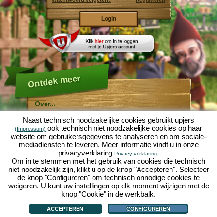
Wachtwoord vergeten?
Registreren
Ontdek meer
Over...
Molehill Empire ...
Naast technisch noodzakelijke cookies gebruikt upjers
... is een leuke economische simulatie, die draait om
ook technisch niet noodzakelijke cookies op haar
(Impressum)
een microcosmos tuin. Als gratis browersspel speelt
website om gebruikersgegevens te analyseren en om sociale-
het af in je webbowers, zonder extra downloads of
mediadiensten te leveren. Meer informatie vindt u in onze
software!
Met de hulp van een ijverige tuinkabouter, kun je zelf je
privacyverklaring
.
Privacy verklaring
eigen tuin van Eden namaken. Sla, wortelen, aardbeien,
Om in te stemmen met het gebruik van cookies die technisch
spinazie of uien - Je mag zelf beslissen welke planten je
niet noodzakelijk zijn, klikt u op de knop "Accepteren". Selecteer
wilt kweken. Bezoek de vriendelijke steden
Tuinzicht
en
de knop "Configureren" om technisch onnodige cookies te
Bloesemdorp
om te handelen met andere spelers, het
kopen van nieuwe planten en decoraties om je tuin op
weigeren. U kunt uw instellingen op elk moment wijzigen met de
te fleuren, lever aan je klanten en zorg er voor dat je
knop "Cookie" in de werkbalk.
goede vrienden wordt met je buren... anders wordt je
Over...
|
Verhaal
|
Mogelijkheden
|
Spelregels
|
Privacy beleid
|
Gebruikersvoorwaarden
|
wakker en is je tuin omgeploegd door een leger mollen!
Forum
|
Hulp
|
Contact/Voorwaarden/Privacy
|
upjers GmbH
|
Cookies beheren
ACCEPTEREN
CONFIGUREREN