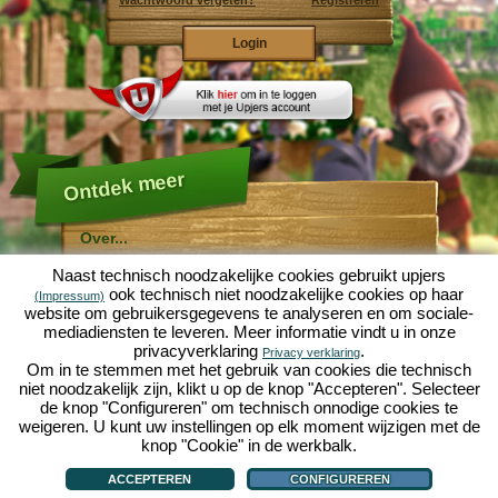
Wachtwoord vergeten?
Registreren
Ontdek meer
Over...
Molehill Empire ...
Naast technisch noodzakelijke cookies gebruikt upjers
... is een leuke economische simulatie, die draait om
ook technisch niet noodzakelijke cookies op haar
(Impressum)
een microcosmos tuin. Als gratis browersspel speelt
website om gebruikersgegevens te analyseren en om sociale-
het af in je webbowers, zonder extra downloads of
mediadiensten te leveren. Meer informatie vindt u in onze
software!
Met de hulp van een ijverige tuinkabouter, kun je zelf je
privacyverklaring
.
Privacy verklaring
eigen tuin van Eden namaken. Sla, wortelen, aardbeien,
Om in te stemmen met het gebruik van cookies die technisch
spinazie of uien - Je mag zelf beslissen welke planten je
niet noodzakelijk zijn, klikt u op de knop "Accepteren". Selecteer
wilt kweken. Bezoek de vriendelijke steden
Tuinzicht
en
de knop "Configureren" om technisch onnodige cookies te
Bloesemdorp
om te handelen met andere spelers, het
kopen van nieuwe planten en decoraties om je tuin op
weigeren. U kunt uw instellingen op elk moment wijzigen met de
te fleuren, lever aan je klanten en zorg er voor dat je
knop "Cookie" in de werkbalk.
goede vrienden wordt met je buren... anders wordt je
Over...
|
Verhaal
|
Mogelijkheden
|
Spelregels
|
Privacy beleid
|
Gebruikersvoorwaarden
|
wakker en is je tuin omgeploegd door een leger mollen!
Forum
|
Hulp
|
Contact/Voorwaarden/Privacy
|
upjers GmbH
|
Cookies beheren
ACCEPTEREN
CONFIGUREREN