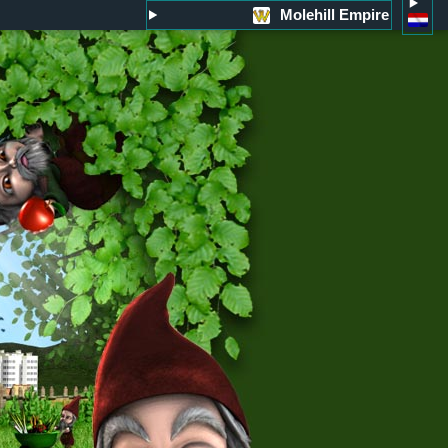
Molehill Empire