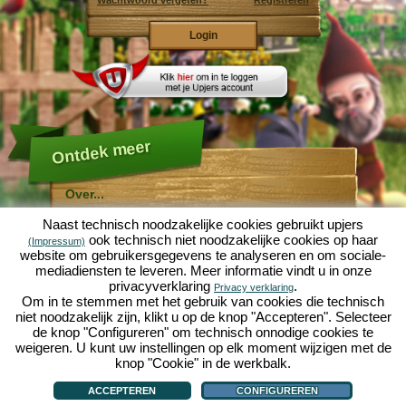
Wachtwoord vergeten?
Registreren
Ontdek meer
Over...
Molehill Empire ...
Naast technisch noodzakelijke cookies gebruikt upjers
... is een leuke economische simulatie, die draait om
ook technisch niet noodzakelijke cookies op haar
(Impressum)
een microcosmos tuin. Als gratis browersspel speelt
website om gebruikersgegevens te analyseren en om sociale-
het af in je webbowers, zonder extra downloads of
mediadiensten te leveren. Meer informatie vindt u in onze
software!
Met de hulp van een ijverige tuinkabouter, kun je zelf je
privacyverklaring
.
Privacy verklaring
eigen tuin van Eden namaken. Sla, wortelen, aardbeien,
Om in te stemmen met het gebruik van cookies die technisch
spinazie of uien - Je mag zelf beslissen welke planten je
niet noodzakelijk zijn, klikt u op de knop "Accepteren". Selecteer
wilt kweken. Bezoek de vriendelijke steden
Tuinzicht
en
de knop "Configureren" om technisch onnodige cookies te
Bloesemdorp
om te handelen met andere spelers, het
kopen van nieuwe planten en decoraties om je tuin op
weigeren. U kunt uw instellingen op elk moment wijzigen met de
te fleuren, lever aan je klanten en zorg er voor dat je
knop "Cookie" in de werkbalk.
goede vrienden wordt met je buren... anders wordt je
Over...
|
Verhaal
|
Mogelijkheden
|
Spelregels
|
Privacy beleid
|
Gebruikersvoorwaarden
|
wakker en is je tuin omgeploegd door een leger mollen!
Forum
|
Hulp
|
Contact/Voorwaarden/Privacy
|
upjers GmbH
|
Cookies beheren
ACCEPTEREN
CONFIGUREREN