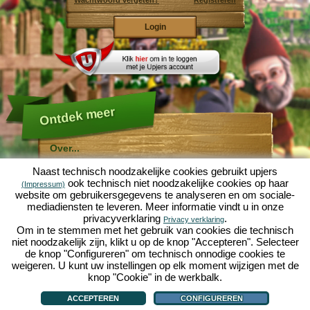
Wachtwoord vergeten?
Registreren
Ontdek meer
Over...
Molehill Empire ...
Naast technisch noodzakelijke cookies gebruikt upjers
... is een leuke economische simulatie, die draait om
ook technisch niet noodzakelijke cookies op haar
(Impressum)
een microcosmos tuin. Als gratis browersspel speelt
website om gebruikersgegevens te analyseren en om sociale-
het af in je webbowers, zonder extra downloads of
mediadiensten te leveren. Meer informatie vindt u in onze
software!
Met de hulp van een ijverige tuinkabouter, kun je zelf je
privacyverklaring
.
Privacy verklaring
eigen tuin van Eden namaken. Sla, wortelen, aardbeien,
Om in te stemmen met het gebruik van cookies die technisch
spinazie of uien - Je mag zelf beslissen welke planten je
niet noodzakelijk zijn, klikt u op de knop "Accepteren". Selecteer
wilt kweken. Bezoek de vriendelijke steden
Tuinzicht
en
de knop "Configureren" om technisch onnodige cookies te
Bloesemdorp
om te handelen met andere spelers, het
kopen van nieuwe planten en decoraties om je tuin op
weigeren. U kunt uw instellingen op elk moment wijzigen met de
te fleuren, lever aan je klanten en zorg er voor dat je
knop "Cookie" in de werkbalk.
goede vrienden wordt met je buren... anders wordt je
Over...
|
Verhaal
|
Mogelijkheden
|
Spelregels
|
Privacy beleid
|
Gebruikersvoorwaarden
|
wakker en is je tuin omgeploegd door een leger mollen!
Forum
|
Hulp
|
Contact/Voorwaarden/Privacy
|
upjers GmbH
|
Cookies beheren
ACCEPTEREN
CONFIGUREREN