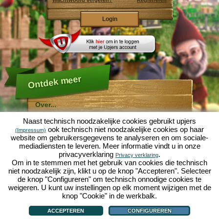
Wachtwoord vergeten?
Registreren
Ontdek meer
Over...
Molehill Empire ...
Naast technisch noodzakelijke cookies gebruikt upjers
... is een leuke economische simulatie, die draait om
ook technisch niet noodzakelijke cookies op haar
(Impressum)
een microcosmos tuin. Als gratis browersspel speelt
website om gebruikersgegevens te analyseren en om sociale-
het af in je webbowers, zonder extra downloads of
mediadiensten te leveren. Meer informatie vindt u in onze
software!
Met de hulp van een ijverige tuinkabouter, kun je zelf je
privacyverklaring
.
Privacy verklaring
eigen tuin van Eden namaken. Sla, wortelen, aardbeien,
Om in te stemmen met het gebruik van cookies die technisch
spinazie of uien - Je mag zelf beslissen welke planten je
niet noodzakelijk zijn, klikt u op de knop "Accepteren". Selecteer
wilt kweken. Bezoek de vriendelijke steden
Tuinzicht
en
de knop "Configureren" om technisch onnodige cookies te
Bloesemdorp
om te handelen met andere spelers, het
kopen van nieuwe planten en decoraties om je tuin op
weigeren. U kunt uw instellingen op elk moment wijzigen met de
te fleuren, lever aan je klanten en zorg er voor dat je
knop "Cookie" in de werkbalk.
goede vrienden wordt met je buren... anders wordt je
Over...
|
Verhaal
|
Mogelijkheden
|
Spelregels
|
Privacy beleid
|
Gebruikersvoorwaarden
|
wakker en is je tuin omgeploegd door een leger mollen!
Forum
|
Hulp
|
Contact/Voorwaarden/Privacy
|
upjers GmbH
|
Cookies beheren
ACCEPTEREN
CONFIGUREREN