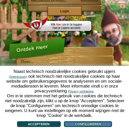
Wachtwoord vergeten?
Registreren
Ontdek meer
Over...
Molehill Empire ...
Naast technisch noodzakelijke cookies gebruikt upjers
... is een leuke economische simulatie, die draait om
ook technisch niet noodzakelijke cookies op haar
(Impressum)
een microcosmos tuin. Als gratis browersspel speelt
website om gebruikersgegevens te analyseren en om sociale-
het af in je webbowers, zonder extra downloads of
mediadiensten te leveren. Meer informatie vindt u in onze
software!
Met de hulp van een ijverige tuinkabouter, kun je zelf je
privacyverklaring
.
Privacy verklaring
eigen tuin van Eden namaken. Sla, wortelen, aardbeien,
Om in te stemmen met het gebruik van cookies die technisch
spinazie of uien - Je mag zelf beslissen welke planten je
niet noodzakelijk zijn, klikt u op de knop "Accepteren". Selecteer
wilt kweken. Bezoek de vriendelijke steden
Tuinzicht
en
de knop "Configureren" om technisch onnodige cookies te
Bloesemdorp
om te handelen met andere spelers, het
kopen van nieuwe planten en decoraties om je tuin op
weigeren. U kunt uw instellingen op elk moment wijzigen met de
te fleuren, lever aan je klanten en zorg er voor dat je
knop "Cookie" in de werkbalk.
goede vrienden wordt met je buren... anders wordt je
Over...
|
Verhaal
|
Mogelijkheden
|
Spelregels
|
Privacy beleid
|
Gebruikersvoorwaarden
|
wakker en is je tuin omgeploegd door een leger mollen!
Forum
|
Hulp
|
Contact/Voorwaarden/Privacy
|
upjers GmbH
|
Cookies beheren
ACCEPTEREN
CONFIGUREREN