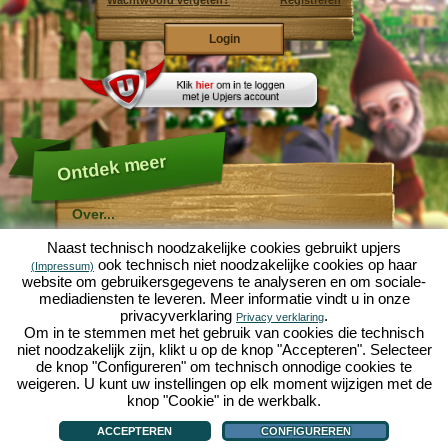
Wachtwoord vergeten?
Registreren
Ontdek meer
Over...
Molehill Empire ...
Naast technisch noodzakelijke cookies gebruikt upjers
... is een leuke economische simulatie, die draait om
ook technisch niet noodzakelijke cookies op haar
(Impressum)
een microcosmos tuin. Als gratis browersspel speelt
website om gebruikersgegevens te analyseren en om sociale-
het af in je webbowers, zonder extra downloads of
mediadiensten te leveren. Meer informatie vindt u in onze
software!
Met de hulp van een ijverige tuinkabouter, kun je zelf je
privacyverklaring
.
Privacy verklaring
eigen tuin van Eden namaken. Sla, wortelen, aardbeien,
Om in te stemmen met het gebruik van cookies die technisch
spinazie of uien - Je mag zelf beslissen welke planten je
niet noodzakelijk zijn, klikt u op de knop "Accepteren". Selecteer
wilt kweken. Bezoek de vriendelijke steden
Tuinzicht
en
de knop "Configureren" om technisch onnodige cookies te
Bloesemdorp
om te handelen met andere spelers, het
kopen van nieuwe planten en decoraties om je tuin op
weigeren. U kunt uw instellingen op elk moment wijzigen met de
te fleuren, lever aan je klanten en zorg er voor dat je
knop "Cookie" in de werkbalk.
goede vrienden wordt met je buren... anders wordt je
Over...
|
Verhaal
|
Mogelijkheden
|
Spelregels
|
Privacy beleid
|
Gebruikersvoorwaarden
|
wakker en is je tuin omgeploegd door een leger mollen!
Forum
|
Hulp
|
Contact/Voorwaarden/Privacy
|
upjers GmbH
|
Cookies beheren
ACCEPTEREN
CONFIGUREREN