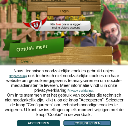
Wachtwoord vergeten?
Registreren
Ontdek meer
Over...
Molehill Empire ...
Naast technisch noodzakelijke cookies gebruikt upjers
... is een leuke economische simulatie, die draait om
ook technisch niet noodzakelijke cookies op haar
(Impressum)
een microcosmos tuin. Als gratis browersspel speelt
website om gebruikersgegevens te analyseren en om sociale-
het af in je webbowers, zonder extra downloads of
mediadiensten te leveren. Meer informatie vindt u in onze
software!
Met de hulp van een ijverige tuinkabouter, kun je zelf je
privacyverklaring
.
Privacy verklaring
eigen tuin van Eden namaken. Sla, wortelen, aardbeien,
Om in te stemmen met het gebruik van cookies die technisch
spinazie of uien - Je mag zelf beslissen welke planten je
niet noodzakelijk zijn, klikt u op de knop "Accepteren". Selecteer
wilt kweken. Bezoek de vriendelijke steden
Tuinzicht
en
de knop "Configureren" om technisch onnodige cookies te
Bloesemdorp
om te handelen met andere spelers, het
kopen van nieuwe planten en decoraties om je tuin op
weigeren. U kunt uw instellingen op elk moment wijzigen met de
te fleuren, lever aan je klanten en zorg er voor dat je
knop "Cookie" in de werkbalk.
goede vrienden wordt met je buren... anders wordt je
Over...
|
Verhaal
|
Mogelijkheden
|
Spelregels
|
Privacy beleid
|
Gebruikersvoorwaarden
|
wakker en is je tuin omgeploegd door een leger mollen!
Forum
|
Hulp
|
Contact/Voorwaarden/Privacy
|
upjers GmbH
|
Cookies beheren
ACCEPTEREN
CONFIGUREREN