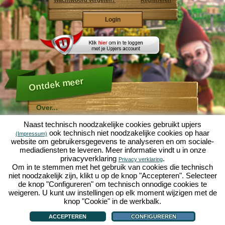
Wachtwoord vergeten?
Registreren
Ontdek meer
Over...
Molehill Empire ...
Naast technisch noodzakelijke cookies gebruikt upjers
... is een leuke economische simulatie, die draait om
ook technisch niet noodzakelijke cookies op haar
(Impressum)
een microcosmos tuin. Als gratis browersspel speelt
website om gebruikersgegevens te analyseren en om sociale-
het af in je webbowers, zonder extra downloads of
mediadiensten te leveren. Meer informatie vindt u in onze
software!
Met de hulp van een ijverige tuinkabouter, kun je zelf je
privacyverklaring
.
Privacy verklaring
eigen tuin van Eden namaken. Sla, wortelen, aardbeien,
Om in te stemmen met het gebruik van cookies die technisch
spinazie of uien - Je mag zelf beslissen welke planten je
niet noodzakelijk zijn, klikt u op de knop "Accepteren". Selecteer
wilt kweken. Bezoek de vriendelijke steden
Tuinzicht
en
de knop "Configureren" om technisch onnodige cookies te
Bloesemdorp
om te handelen met andere spelers, het
kopen van nieuwe planten en decoraties om je tuin op
weigeren. U kunt uw instellingen op elk moment wijzigen met de
te fleuren, lever aan je klanten en zorg er voor dat je
knop "Cookie" in de werkbalk.
goede vrienden wordt met je buren... anders wordt je
Over...
|
Verhaal
|
Mogelijkheden
|
Spelregels
|
Privacy beleid
|
Gebruikersvoorwaarden
|
wakker en is je tuin omgeploegd door een leger mollen!
Forum
|
Hulp
|
Contact/Voorwaarden/Privacy
|
upjers GmbH
|
Cookies beheren
ACCEPTEREN
CONFIGUREREN